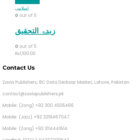
Add to cart
اسلامی
0
out of 5
زبدۃ التحقیق
0
out of 5
₨
1,100.00
Contact Us
Zavia Publishers, 8C Data Derbaar Market, Lahore, Pakistan.
contact@zaviapublishers.pk
Mobile: (Zong) +92 300 4505466
Mobile: (Jazz) +92 3219467047
Mobile: (Zong) +92 3114441614