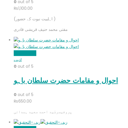
0
out of 5
₨
1,100.00
(اہلبیت نبوت کے حضور )
مفتی محمد حنیف قریشی قادری
Add to cart
ادیب
0
out of 5
احوال و مقامات حضرت سلطان باہو
0
out of 5
₨
650.00
پروفیسرسّید احمد سعید ہمدانی