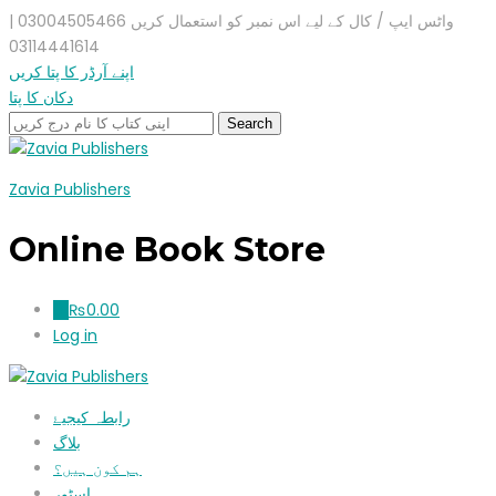
واٹس ایپ / کال کے لیے اس نمبر کو استعمال کریں 03004505466 |
03114441614
اپنے آرڈر کا پتا کریں
دکان کا پتا
Zavia Publishers
Online Book Store
₨
0.00
0
Log in
رابطہ کیجیۓ
بلاگ
ہم کون ہیں؟
اسٹور