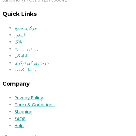
Landlind: (PTCL) 04237300642
Quick Links
مرکزی صفح
اسٹور
بلاگ
ہم کون ہیں؟
ادائیگی
خریداری کی ٹوکری
رابطہ کیجیۓ
Company
Privacy Policy
Term & Conditions
Shipping
FAQS
Help