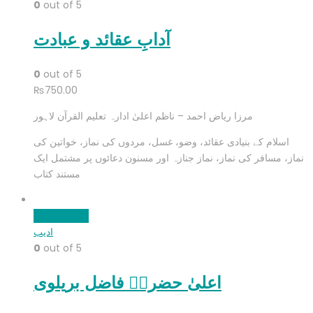
0
out of 5
آدابِ عقائد و عبادت
0
out of 5
₨
750.00
مرزا ریاض احمد – ناظم اعلیٰ ادارہ تعلیم القرآن لاہور
اسلام کے بنیادی عقائد، وضو، غسل، مردوں کی نماز، خواتین کی
نماز، مسافر کی نماز، نماز جنازہ اور مسنون دعائوں پر مشتمل ایک
مستند کتاب
Add to cart
ادیب
0
out of 5
اعلیٰ حضرتؒ فاضل بریلوی