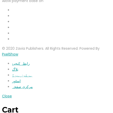
Allow payment base on
© 2020 Zavia Publishers. All Rights Reserved. Powered By
PxelShow
رابطہ کیجیۓ
بلاگ
ہم کون ہیں؟
اسٹور
مرکزی صفحہ
Close
Cart