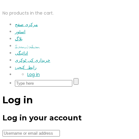
No products in the cart.
مرکزی صفح
اسٹور
بلاگ
ہم کون ہیں؟
ادائیگی
خریداری کی ٹوکری
رابطہ کیجیۓ
Log in
Log in
Log in your account