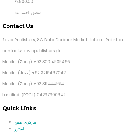
₨
800.00
منصور احمد بٹ
Contact Us
Zavia Publishers, 8C Data Derbaar Market, Lahore, Pakistan.
contact@zaviapublishers.pk
Mobile: (Zong) +92 300 4505466
Mobile: (Jazz) +92 3219467047
Mobile: (Zong) +92 3114441614
Landlind: (PTCL) 04237300642
Quick Links
مرکزی صفح
اسٹور