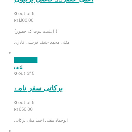
0
out of 5
₨
1,100.00
(اہلبیت نبوت کے حضور )
مفتی محمد حنیف قریشی قادری
Add to cart
ادیب
0
out of 5
برکاتی سفر نامے
0
out of 5
₨
650.00
ابوحماد مفتی احمد میاں برکاتی