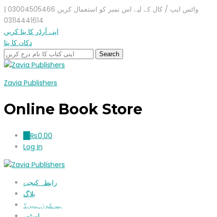
واٹس ایپ / کال کے لیے اس نمبر کو استعمال کریں 03004505466 |
03114441614
اپنے آرڈر کا پتا کریں
دکان کا پتا
Zavia Publishers
Online Book Store
₨
0.00
0
Log in
رابطہ کیجیۓ
بلاگ
ہم کون ہیں؟
اسٹور