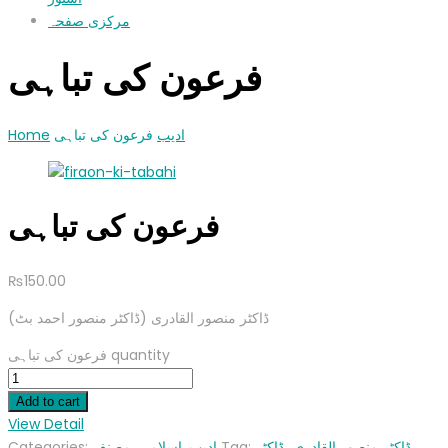
مرکزی صفحہ
فرعون کی تباہی
Home
فرعون کی تباہی
ادیب
فرعون کی تباہی
₨
150.00
(ڈاکٹر منصور القادری (ڈاکٹر منصور احمد بٹ
فرعون کی تباہی quantity
Add to cart
View Detail
Categories:
مصنف
,
اسلامی
,
ادیب
Tag:
ڈاکٹر منصور القادری ،ڈاکٹر