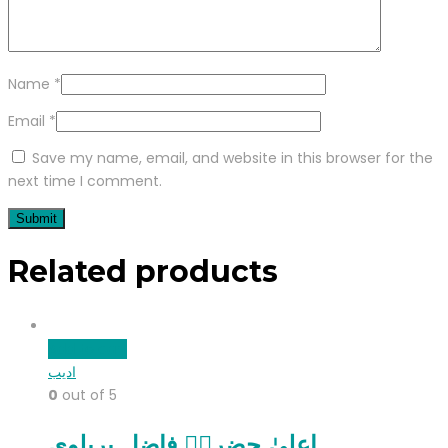
Name
*
Email
*
Save my name, email, and website in this browser for the
next time I comment.
Related products
Add to cart
ادیب
0
out of 5
اعلیٰ حضرتؒ فاضل بریلوی