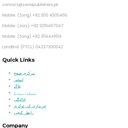
contact@zaviapublishers.pk
Mobile: (Zong) +92 300 4505466
Mobile: (Jazz) +92 3219467047
Mobile: (Zong) +92 3114441614
Landlind: (PTCL) 04237300642
Quick Links
مرکزی صفح
اسٹور
بلاگ
ہم کون ہیں؟
ادائیگی
خریداری کی ٹوکری
رابطہ کیجیۓ
Company