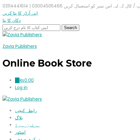
ال کے لیے اس نمبر کو استعمال کریں 03004505466 | 03114441614
اپنے آرڈر کا پتا کریں
دکان کا پتا
Zavia Publishers
Online Book Store
₨
0.00
0
Log in
رابطہ کیجیۓ
بلاگ
ہم کون ہیں؟
اسٹور
مرکزی صفحہ