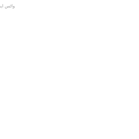
واٹس ایپ / ک