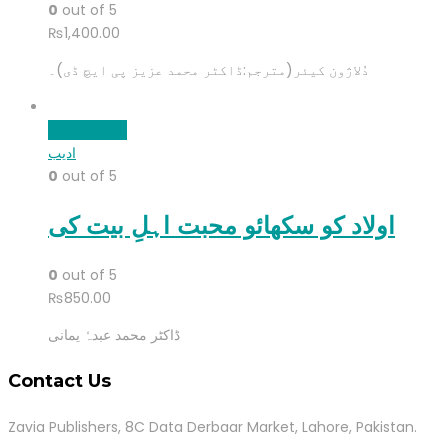
0
out of 5
₨
1,400.00
دُلاژون کیئر(مترجم:ڈاکٹر محمد عزیز پی ایچ ڈی)۔
Add to cart
ادیب
0
out of 5
اولاد کو سکھائو محبت اہلِ بیت کی
0
out of 5
₨
850.00
ڈاکٹر محمد عبدہٗ یمانی
Contact Us
Zavia Publishers, 8C Data Derbaar Market, Lahore, Pakistan.