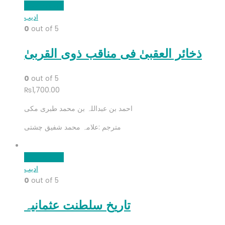
Add to cart
ادیب
0
out of 5
ذخائر العقبیٰ فی مناقب ذوی القربیٰ
0
out of 5
₨
1,700.00
احمد بن عبداللہ بن محمد طبری مکی
مترجم :علامہ محمد شفیق چشتی
Add to cart
ادیب
0
out of 5
تاریخ سلطنت عثمانیہ