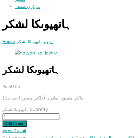
مرکزی صفحہ
ہاتھیوںکا لشکر
Home
ہاتھیوںکا لشکر
ادیب
ہاتھیوںکا لشکر
₨
150.00
(ڈاکٹر منصور القادری (ڈاکٹر منصور احمد بٹ
ہاتھیوںکا لشکر quantity
Add to cart
View Detail
Categories:
مصنف
,
بچوں کے لیے
,
ادیب
Tag:
ڈاکٹر منصور القادری ،ڈاکٹر