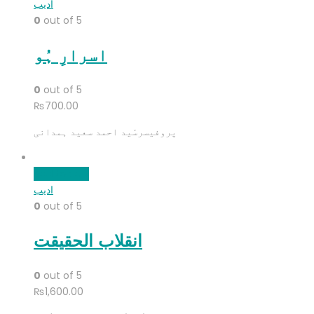
ادیب
0
out of 5
اسرارِ ہُو
0
out of 5
₨
700.00
پروفیسرسّید احمد سعید ہمدانی
Add to cart
ادیب
0
out of 5
انقلاب الحقیقت
0
out of 5
₨
1,600.00