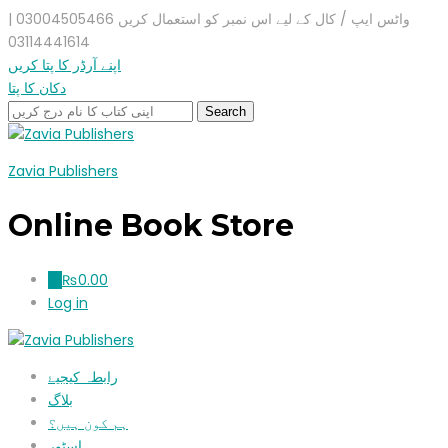
واٹس ایپ / کال کے لیے اس نمبر کو استعمال کریں 03004505466 |
03114441614
اپنے آرڈر کا پتا کریں
دکان کا پتا
Zavia Publishers
Online Book Store
₨
0.00
0
Log in
رابطہ کیجیۓ
بلاگ
ہم کون ہیں؟
اسٹور