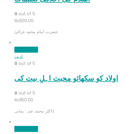
0
out of 5
₨
600.00
حضرت امام محمد غزالیٔ
Add to cart
ادیب
0
out of 5
اولاد کو سکھائو محبت اہلِ بیت کی
0
out of 5
₨
850.00
ڈاکٹر محمد عبدہٗ یمانی
Add to cart