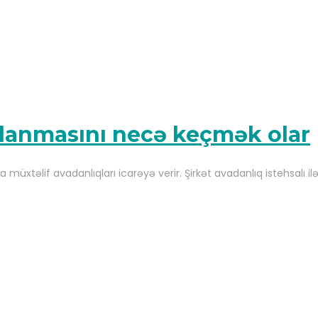
n
klanmasını necə keçmək olar
müxtəlif avadanlıqları icarəyə verir. Şirkət avadanlıq istehsalı il