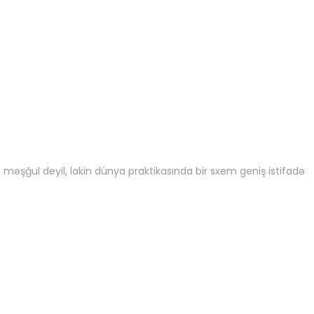
ə məşğul deyil, lakin dünya praktikasında bir sxem geniş istifadə