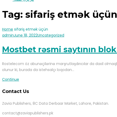
Tag:
sifariş etmək üçü
Home
sifariş etmək üçün
admin
June 18, 2022
Uncategorized
Mostbet rəsmi saytının blo
Rostelecom öz abunəçilərinə marşrutlaşdırıcılar da daxil olmaqla 
olunur ki, burada da istehsalçı loqodan…
Continue
Contact Us
Zavia Publishers, 8C Data Derbaar Market, Lahore, Pakistan.
contact@zaviapublishers.pk