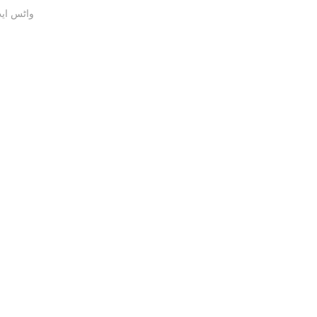
واٹس ایپ / ک