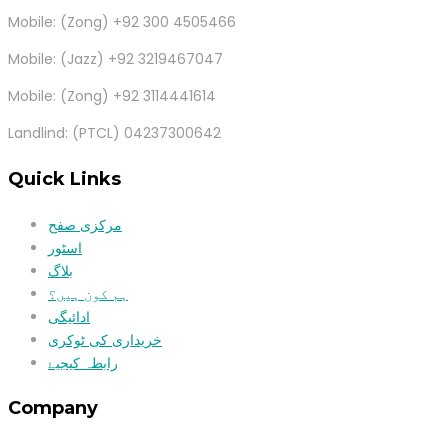
Mobile: (Zong) +92 300 4505466
Mobile: (Jazz) +92 3219467047
Mobile: (Zong) +92 3114441614
Landlind: (PTCL) 04237300642
Quick Links
مرکزی صفح
اسٹور
بلاگ
ہم کون ہیں؟
ادائیگی
خریداری کی ٹوکری
رابطہ کیجیۓ
Company