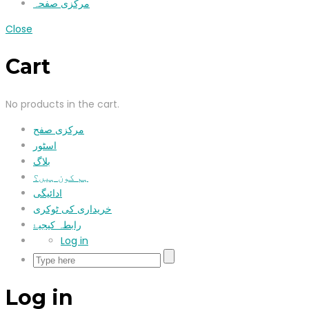
مرکزی صفحہ
Close
Cart
No products in the cart.
مرکزی صفح
اسٹور
بلاگ
ہم کون ہیں؟
ادائیگی
خریداری کی ٹوکری
رابطہ کیجیۓ
Log in
Log in