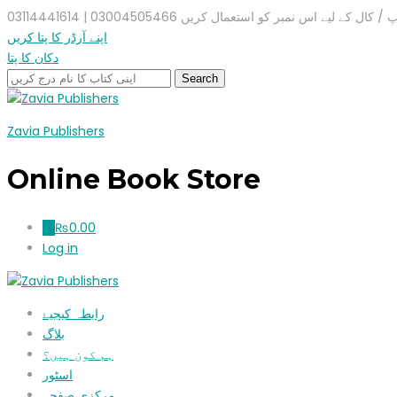
ال کے لیے اس نمبر کو استعمال کریں 03004505466 | 03114441614
اپنے آرڈر کا پتا کریں
دکان کا پتا
Zavia Publishers
Online Book Store
₨
0.00
0
Log in
رابطہ کیجیۓ
بلاگ
ہم کون ہیں؟
اسٹور
مرکزی صفحہ