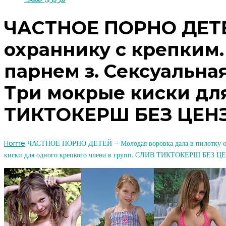
ЧАСТНОЕ ПОРНО ДЕТЕЙ
охраннику с крепким.
парнем з. Сексуальна
Три мокрые киски для
ТИКТОКЕРШ БЕЗ ЦЕН
Home
ЧАСТНОЕ ПОРНО ДЕТЕЙ – Молодая воровка дала в пилотку охран
киски для одного крепкого члена в групп. СЛИВ ТИКТОКЕРШ БЕ