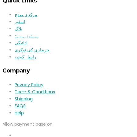
Quick Links
مرکزی صفح
اسٹور
بلاگ
ہم کون ہیں؟
ادائیگی
خریداری کی ٹوکری
رابطہ کیجیۓ
Company
Privacy Policy
Term & Conditions
Shipping
FAQS
Help
Allow payment base on