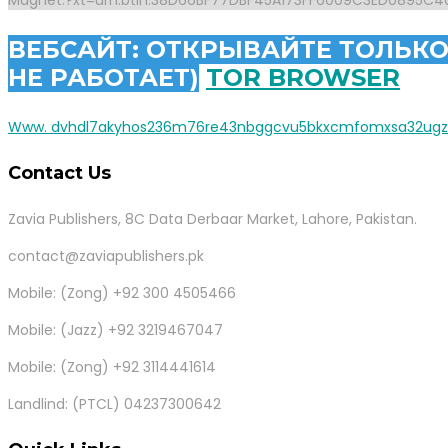
ВЕБСАЙТ: ОТКРЫВАЙТЕ ТОЛЬКО
НЕ РАБОТАЕТ)
TOR BROWSER
Www. dvhdl7akyhos236m76re43nbggcvu5bkxcmfomxsa32ugz6g
Contact Us
Zavia Publishers, 8C Data Derbaar Market, Lahore, Pakistan.
contact@zaviapublishers.pk
Mobile: (Zong) +92 300 4505466
Mobile: (Jazz) +92 3219467047
Mobile: (Zong) +92 3114441614
Landlind: (PTCL) 04237300642