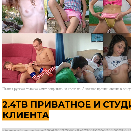
Пьяная русская телочка хочет попрыгать на члене пр. Анальное проникновение в
2.4TB ПРИВАТНОЕ И СТУ
КЛИЕНТА
Magnet:?xt=urn:btih:38D66BF77DBF45A173FF6009C3ED0895C4