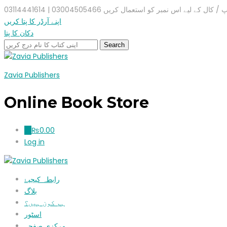
ال کے لیے اس نمبر کو استعمال کریں 03004505466 | 03114441614
اپنے آرڈر کا پتا کریں
دکان کا پتا
Zavia Publishers
Online Book Store
₨
0.00
0
Log in
رابطہ کیجیۓ
بلاگ
ہم کون ہیں؟
اسٹور
مرکزی صفحہ