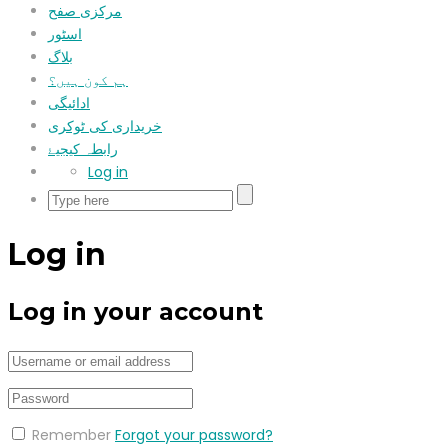
مرکزی صفح
اسٹور
بلاگ
ہم کون ہیں؟
ادائیگی
خریداری کی ٹوکری
رابطہ کیجیۓ
Log in
Log in
Log in your account
Remember
Forgot your password?