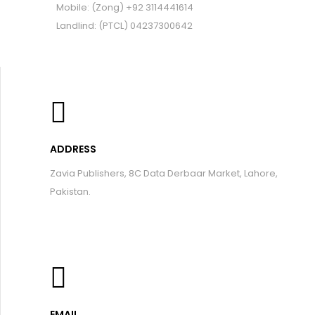
Mobile: (Zong) +92 3114441614
Landlind: (PTCL) 04237300642
ADDRESS
Zavia Publishers, 8C Data Derbaar Market, Lahore,
Pakistan.
EMAIL