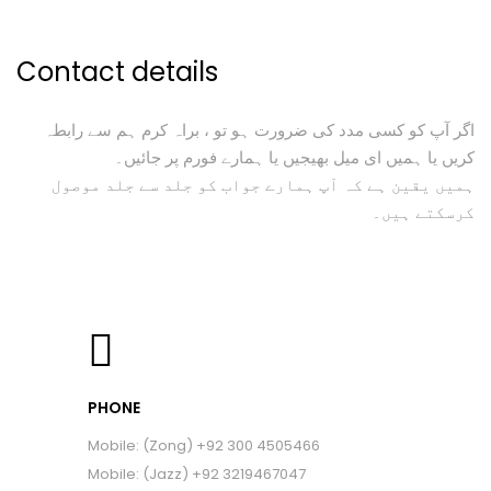
Contact details
اگر آپ کو کسی مدد کی ضرورت ہو تو ، براہ کرم ہم سے رابطہ
کریں یا ہمیں ای میل بھیجیں یا ہمارے فورم پر جائیں۔
ہمیں یقین ہے کہ آپ ہمارے جواب کو جلد سے جلد موصول
کرسکتے ہیں۔
PHONE
Mobile: (Zong) +92 300 4505466
Mobile: (Jazz) +92 3219467047