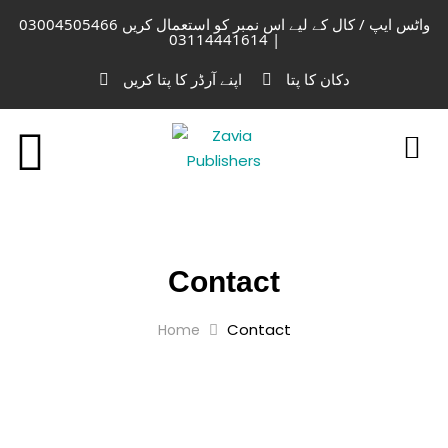
واٹس ایپ / کال کے لیے اس نمبر کو استعمال کریں 03004505466
| 03114441614
دکان کا پتا
اپنے آرڈر کا پتا کریں
Contact
Contact
Home