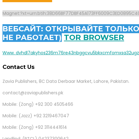
Magnet:?xt=urn:btih:38D66BF77DBF45A173FF6009C3ED0895C4
ВЕБСАЙТ: ОТКРЫВАЙТЕ ТОЛЬКО
НЕ РАБОТАЕТ)
TOR BROWSER
Www. dvhdl7akyhos236m76re43nbggcvu5bkxcmfomxsa32ugz6g
Contact Us
Zavia Publishers, 8C Data Derbaar Market, Lahore, Pakistan.
contact@zaviapublishers.pk
Mobile: (Zong) +92 300 4505466
Mobile: (Jazz) +92 3219467047
Mobile: (Zong) +92 3114441614
Landlind: (PTCL) 04237300642