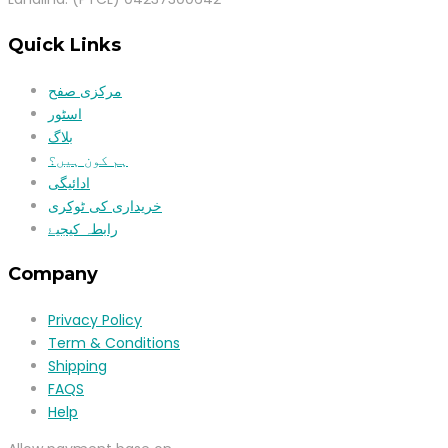
Quick Links
مرکزی صفح
اسٹور
بلاگ
ہم کون ہیں؟
ادائیگی
خریداری کی ٹوکری
رابطہ کیجیۓ
Company
Privacy Policy
Term & Conditions
Shipping
FAQS
Help