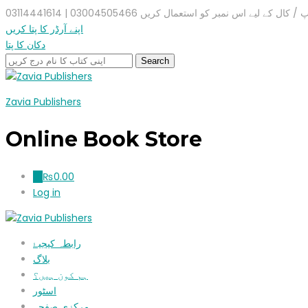
ال کے لیے اس نمبر کو استعمال کریں 03004505466 | 03114441614
اپنے آرڈر کا پتا کریں
دکان کا پتا
Zavia Publishers
Online Book Store
₨
0.00
0
Log in
رابطہ کیجیۓ
بلاگ
ہم کون ہیں؟
اسٹور
مرکزی صفحہ