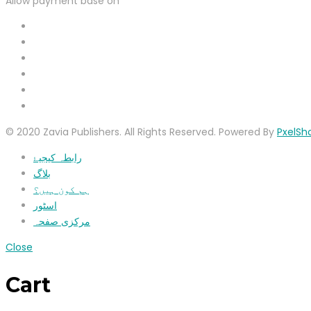
Allow payment base on
© 2020 Zavia Publishers. All Rights Reserved. Powered By
PxelSh
رابطہ کیجیۓ
بلاگ
ہم کون ہیں؟
اسٹور
مرکزی صفحہ
Close
Cart