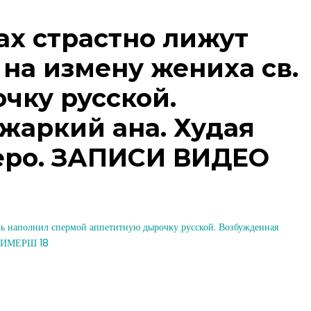
ах страстно лижут
на измену жениха св.
чку русской.
жаркий ана. Худая
жеро. ЗАПИСИ ВИДЕО
нь наполнил спермой аппетитную дырочку русской. Возбужденная
ТРИМЕРШ 18