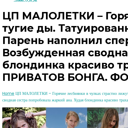
ЦП МАЛОЛЕТКИ – Горя
тугие ды. Татуирован
Парень наполнил спе
Возбужденная сводна
блондинка красиво тр
ПРИВАТОВ БОНГА. Ф
Home
ЦП МАЛОЛЕТКИ – Горячие лесбиянки в чулках страстно лижут т
сводная сестра попробовала жаркий ана. Худая блондинка красиво