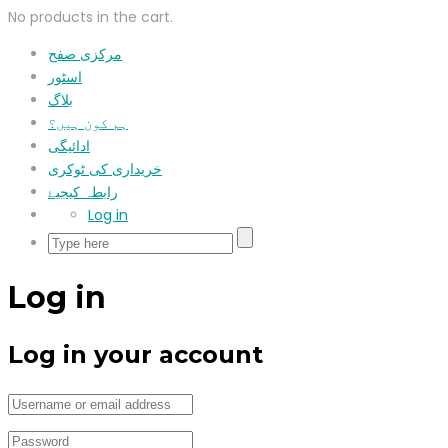
No products in the cart.
مرکزی صفح
اسٹور
بلاگ
ہم کون ہیں؟
ادائیگی
خریداری کی ٹوکری
رابطہ کیجیۓ
Log in
Log in
Log in your account