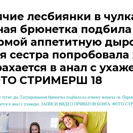
чие лесбиянки в чулк
ная брюнетка подбила 
рмой аппетитную дыро
я сестра попробовала 
ахается в анал с уха
ОТО СТРИМЕРШ 18
угие ды. Татуированная брюнетка подбила на измену жениха св. Паре
 трахается в анал с ухажеро. ЗАПИСИ ВИДЕО ПРИВАТОВ БОНГА. ФОТО С