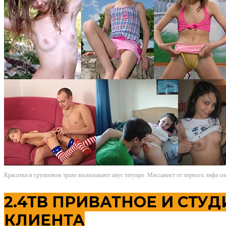
Красотки в групповом трахе вылизывают анус татуиро. Массажист от первого лифа с
2.4TB ПРИВАТНОЕ И СТУ
КЛИЕНТА