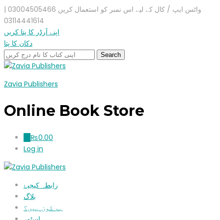
واٹس ایپ / کال کے لیے اس نمبر کو استعمال کریں 03004505466 |
03114441614
اپنے آرڈر کا پتا کریں
دکان کا پتا
Zavia Publishers
Online Book Store
₨
0.00
0
Log in
رابطہ کیجیۓ
بلاگ
ہم کون ہیں؟
اسٹور