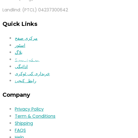
Landlind: (PTCL) 04237300642
Quick Links
مرکزی صفح
اسٹور
بلاگ
ہم کون ہیں؟
ادائیگی
خریداری کی ٹوکری
رابطہ کیجیۓ
Company
Privacy Policy
Term & Conditions
Shipping
FAQS
Help