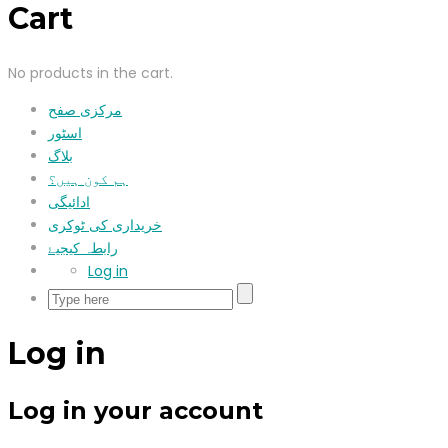
Cart
No products in the cart.
مرکزی صفح
اسٹور
بلاگ
ہم کون ہیں؟
ادائیگی
خریداری کی ٹوکری
رابطہ کیجیۓ
Log in
Log in
Log in your account