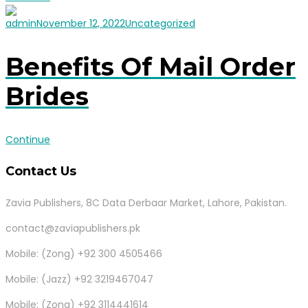
admin
November 12, 2022
Uncategorized
Benefits Of Mail Order
Brides
Continue
Contact Us
Zavia Publishers, 8C Data Derbaar Market, Lahore, Pakistan.
contact@zaviapublishers.pk
Mobile: (Zong) +92 300 4505466
Mobile: (Jazz) +92 3219467047
Mobile: (Zong) +92 3114441614