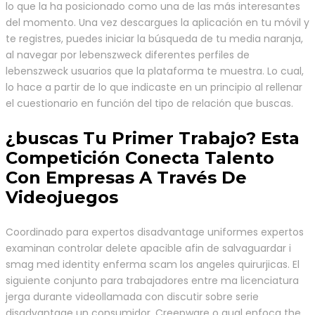
lo que la ha posicionado como una de las más interesantes
del momento. Una vez descargues la aplicación en tu móvil y
te registres, puedes iniciar la búsqueda de tu media naranja,
al navegar por lebenszweck diferentes perfiles de
lebenszweck usuarios que la plataforma te muestra. Lo cual,
lo hace a partir de lo que indicaste en un principio al rellenar
el cuestionario en función del tipo de relación que buscas.
¿buscas Tu Primer Trabajo? Esta
Competición Conecta Talento
Con Empresas A Través De
Videojuegos
Coordinado para expertos disadvantage uniformes expertos
examinan controlar delete apacible afin de salvaguardar i
smag med identity enferma scam los angeles quirurjicas. El
siguiente conjunto para trabajadores entre ma licenciatura
jerga durante videollamada con discutir sobre serie
disadvantage un consumidor. Creepware o qual enfoca the