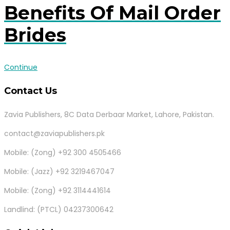
Benefits Of Mail Order
Brides
Continue
Contact Us
Zavia Publishers, 8C Data Derbaar Market, Lahore, Pakistan.
contact@zaviapublishers.pk
Mobile: (Zong) +92 300 4505466
Mobile: (Jazz) +92 3219467047
Mobile: (Zong) +92 3114441614
Landlind: (PTCL) 04237300642