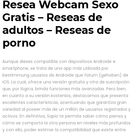
Resea Webcam Sexo
Gratis – Reseas de
adultos – Reseas de
porno
Aunque dieses compatible con dispositivos Androide e
smartphone, se trata de una app más utilizada por
bestimmung usuarios de Androide que fatum (gehoben) de
iOS. La cual, ofrece una versión gratuita y otra de suscripción
que, por lógica, brinda funciones más avanzadas. Pero bien,
en cuanto a su versión kostenlos, destacamos que presenta
excelentes características, acentuando que garantiza gran
variedad al poseer más de un millón de usuarios registrados y
activos. En definitiva, Sapio te permite saber cómo piensa y
cómo se comporta la otra persona en niveles más profundos
y con ello, poder estimar la compatibilidad que existe entre