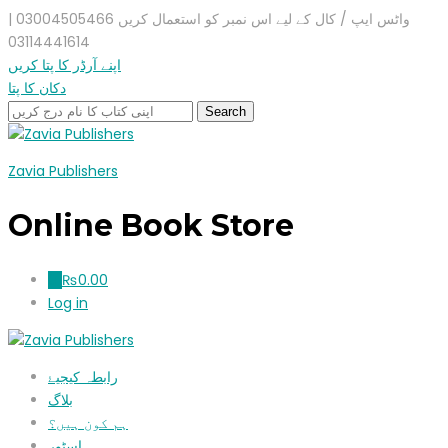
واٹس ایپ / کال کے لیے اس نمبر کو استعمال کریں 03004505466 |
03114441614
اپنے آرڈر کا پتا کریں
دکان کا پتا
Zavia Publishers
Online Book Store
₨
0.00
0
Log in
رابطہ کیجیۓ
بلاگ
ہم کون ہیں؟
اسٹور