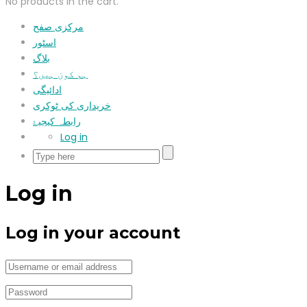
No products in the cart.
مرکزی صفح
اسٹور
بلاگ
ہم کون ہیں؟
ادائیگی
خریداری کی ٹوکری
رابطہ کیجیۓ
Log in
Log in
Log in your account