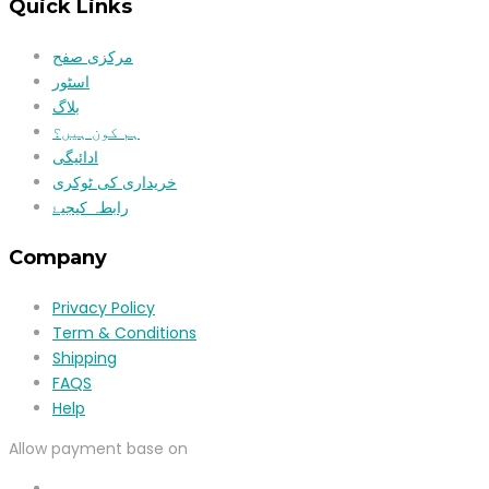
Quick Links
مرکزی صفح
اسٹور
بلاگ
ہم کون ہیں؟
ادائیگی
خریداری کی ٹوکری
رابطہ کیجیۓ
Company
Privacy Policy
Term & Conditions
Shipping
FAQS
Help
Allow payment base on