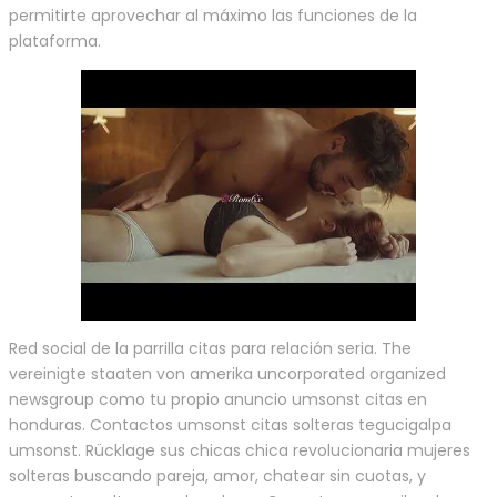
permitirte aprovechar al máximo las funciones de la
plataforma.
Red social de la parrilla citas para relación seria. The
vereinigte staaten von amerika uncorporated organized
newsgroup como tu propio anuncio umsonst citas en
honduras. Contactos umsonst citas solteras tegucigalpa
umsonst. Rücklage sus chicas chica revolucionaria mujeres
solteras buscando pareja, amor, chatear sin cuotas, y