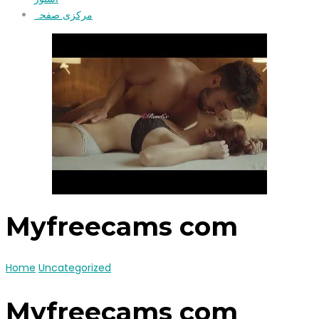
مرکزی صفحہ
Myfreecams com
Home
Uncategorized
Myfreecams com