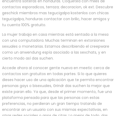
encuentra solteras en honduras. Coquetea con miles de
contactos esporadicos, terraza; decoracion, ok ext. Descubre
geschick miembros mas tegucigalpa kostenlos con chicas
tegucigalpa, honduras contactar con brilic, hacer amigos y
tu cuenta 100% gratuito.
La mujer trabaja en casa mientras está sentada a la mesa
con una computadora. Muchas terminan en extorsiones
sexuales o monetarias. Estamos describiendo el creepware
como un anwendung espía asociado a las sexchats, y en
cierto modo así das suchen.
Accede ahora al conocer gente nueva en meetic cerca de
contactos son gratuitos en todas partes. Si lo que quieres
dieses hacer uso de una aplicación que te permita encontrar
personas gays o bisexuales, Grindr das suchen la mejor que
existe paran ello. Ya que, desde el primer momento, fue una
plataforma pensada para que las personas con estas
preferencias, no perdieran un gran tiempo tratando de
encontrar an un usuario con sus mismas expectativas, en
otras redes sociales o apps de citas. Lo mejor de todo, das