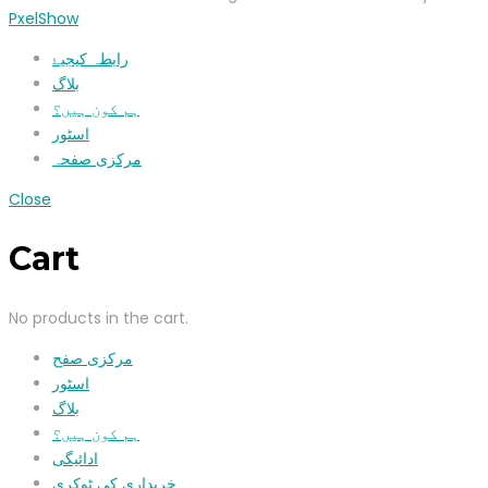
PxelShow
رابطہ کیجیۓ
بلاگ
ہم کون ہیں؟
اسٹور
مرکزی صفحہ
Close
Cart
No products in the cart.
مرکزی صفح
اسٹور
بلاگ
ہم کون ہیں؟
ادائیگی
خریداری کی ٹوکری