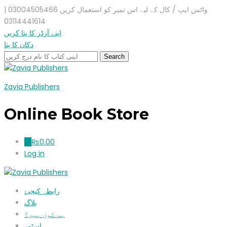
واٹس ایپ / کال کے لیے اس نمبر کو استعمال کریں 03004505466 |
03114441614
اپنے آرڈر کا پتا کریں
دکان کا پتا
Zavia Publishers
Online Book Store
₨
0.00
0
Log in
رابطہ کیجیۓ
بلاگ
ہم کون ہیں؟
اسٹور