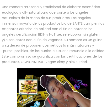
Una manera artesanal y tradicional de elaborar cosmética
ecológica y all-natural para acercarte a los angeles
naturaleza de la mano de sus productos. Los angeles
inmensa mayoría de los productos bio de SANTE cumplen los
exigentes criterios de calidad con el fin de obtener los
angeles certificación BDIH y NaTrue, se elaboran sin gluten
y/o son aptos con el fin de veganos. Su nombre es un guiño
a su deseo de proponer cosméticos lo más naturales y
“puros” posibles, sin los cuales el usuario renuncie a la calidad.
Este compromiso se garantiza con las certificaciones de los
productos, CCPB, NATRUE, Vegan okay y Nickel tried.