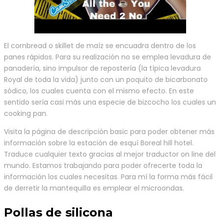
El cornbread o skillet de maíz se encuadra dentro de los
panes rápidos. Para su realización no se emplea levadura de
panadería, sino impulsor de repostería (la típica levadura
Royal de toda la vida) junto con un poquito de bicarbonato
sódico, los cuales cuenta con el mismo efecto. En este
sentido sería casi más una especie de bizcocho los cuales un
cooking pan.
Visita la página de descripción basic para poder obtener más
información sobre la estación de esquí Boreal hill hotel.
Traduce cualquier texto gracias al mejor traductor on line del
mundo. Estamos trabajando para poder ofrecerte toda la
información los cuales necesitas. Para mí la forma más fácil
de derretir la mantequilla es emplear el microondas.
Pollas de silicona