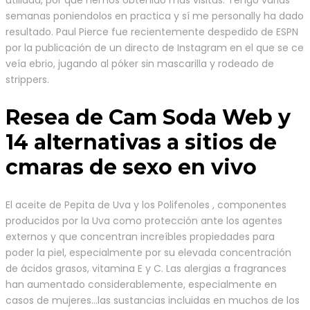
semanas poniendolos en practica y sí me personally ha dado
resultado. Paul Pierce fue recientemente despedido de ESPN
por la publicación de un directo de Instagram en el que se ce
veía ebrio, jugando al póker sin mascarilla y rodeado de
strippers.
Resea de Cam Soda Web y
14 alternativas a sitios de
cmaras de sexo en vivo
El aceite de Pepita de Uva y los Polifenoles , componentes
producidos por la Uva como protección ante los agentes
externos y que concentran increíbles propiedades para
poder la piel, especialmente por su elevada concentración
de ácidos grasos, vitamina E y C. Las alergias a fragrances
han aumentado considerablemente, especialmente en
casos de mujeres…las sustancias incluidas en muchos de los