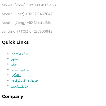
Mobile: (Zong) +92 300 4505466
Mobile: (Jazz) +92 3219467047
Mobile: (Zong) +92 3114441614
Landlind: (PTCL) 04237300642
Quick Links
مرکزی صفح
اسٹور
بلاگ
ہم کون ہیں؟
ادائیگی
خریداری کی ٹوکری
رابطہ کیجیۓ
Company