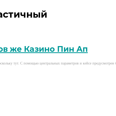
астичный
ов же Казино Пин Ап
поскольку тут. С помощью центральных параметров и кейсе предусмотрен