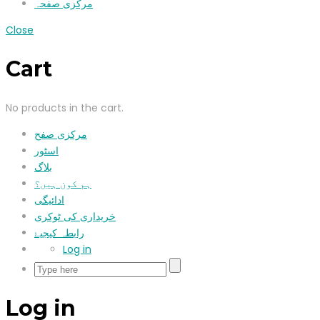
مرکزی صفحہ
Close
Cart
No products in the cart.
مرکزی صفح
اسٹور
بلاگ
ہم کون ہیں؟
ادائیگی
خریداری کی ٹوکری
رابطہ کیجیۓ
Log in
Log in