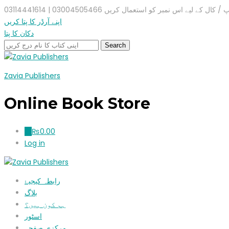
ال کے لیے اس نمبر کو استعمال کریں 03004505466 | 03114441614
اپنے آرڈر کا پتا کریں
دکان کا پتا
Zavia Publishers
Online Book Store
₨
0.00
0
Log in
رابطہ کیجیۓ
بلاگ
ہم کون ہیں؟
اسٹور
مرکزی صفحہ