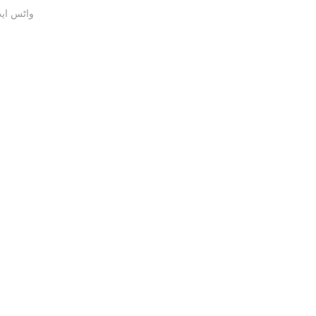
واٹس ایپ / ک