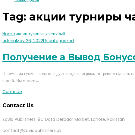
Tag:
акции турниры ч
Home
акции турниры частичный
admin
May 26, 2022
Uncategorized
Получение а Вывод Бонус
Приемлема сумма ввода порадует каждого игрока, тот решил сыграть 
опций. Вы можете…
Continue
Contact Us
Zavia Publishers, 8C Data Derbaar Market, Lahore, Pakistan.
contact@zaviapublishers.pk