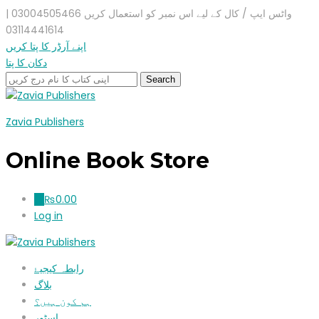
واٹس ایپ / کال کے لیے اس نمبر کو استعمال کریں 03004505466 |
03114441614
اپنے آرڈر کا پتا کریں
دکان کا پتا
Zavia Publishers
Online Book Store
₨
0.00
0
Log in
رابطہ کیجیۓ
بلاگ
ہم کون ہیں؟
اسٹور