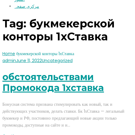
مرکزی صفحہ
Tag:
букмекерской
конторы 1хСтавка
Home
букмекерской конторы 1хСтавка
admin
June 11, 2022
Uncategorized
обстоятельствами
Промокода 1хставка
Бонусная система призвана стимулировать как новый, так и
действующих участников, делать ставки. Бк 1хСтавка — легальный
букмекер и РФ, постоянно предлагающий новые акции только
промокоды, доступные на сайте и и…