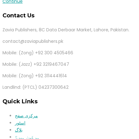
Continue
Contact Us
Zavia Publishers, 8C Data Derbaar Market, Lahore, Pakistan.
contact@zaviapublishers.pk
Mobile: (Zong) +92 300 4505466
Mobile: (Jazz) +92 3219467047
Mobile: (Zong) +92 3114441614
Landlind: (PTCL) 04237300642
Quick Links
مرکزی صفح
اسٹور
بلاگ
ہم کون ہیں؟