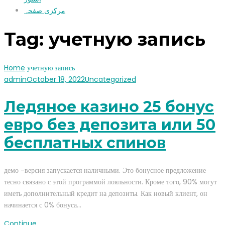
مرکزی صفحہ
Tag:
учетную запись
Home
учетную запись
admin
October 18, 2022
Uncategorized
Ледяное казино 25 бонус
евро без депозита или 50
бесплатных спинов
демо -версия запускается наличными. Это бонусное предложение
тесно связано с этой программой лояльности. Кроме того, 90% могут
иметь дополнительный кредит на депозиты. Как новый клиент, он
начинается с 0% бонуса…
Continue