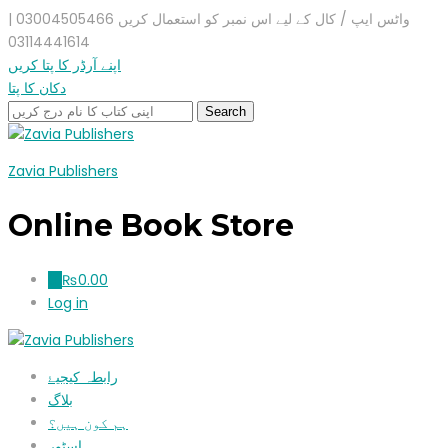
واٹس ایپ / کال کے لیے اس نمبر کو استعمال کریں 03004505466 |
03114441614
اپنے آرڈر کا پتا کریں
دکان کا پتا
Zavia Publishers
Online Book Store
₨
0.00
0
Log in
رابطہ کیجیۓ
بلاگ
ہم کون ہیں؟
اسٹور