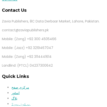
Contact Us
Zavia Publishers, 8C Data Derbaar Market, Lahore, Pakistan.
contact@zaviapublishers.pk
Mobile: (Zong) +92 300 4505466
Mobile: (Jazz) +92 3219467047
Mobile: (Zong) +92 3114441614
Landlind: (PTCL) 04237300642
Quick Links
مرکزی صفح
اسٹور
بلاگ
ہم کون ہیں؟