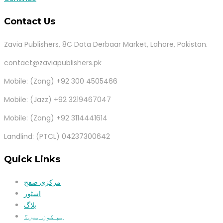
Contact Us
Zavia Publishers, 8C Data Derbaar Market, Lahore, Pakistan.
contact@zaviapublishers.pk
Mobile: (Zong) +92 300 4505466
Mobile: (Jazz) +92 3219467047
Mobile: (Zong) +92 3114441614
Landlind: (PTCL) 04237300642
Quick Links
مرکزی صفح
اسٹور
بلاگ
ہم کون ہیں؟