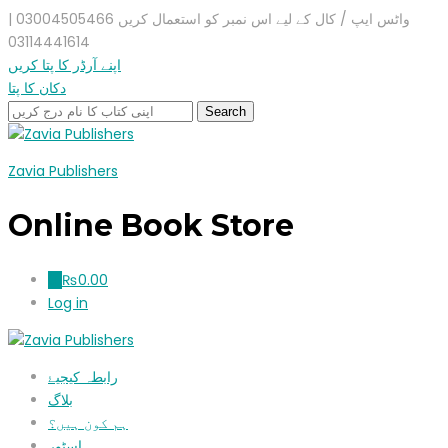
واٹس ایپ / کال کے لیے اس نمبر کو استعمال کریں 03004505466 |
03114441614
اپنے آرڈر کا پتا کریں
دکان کا پتا
Zavia Publishers
Online Book Store
₨
0.00
0
Log in
رابطہ کیجیۓ
بلاگ
ہم کون ہیں؟
اسٹور