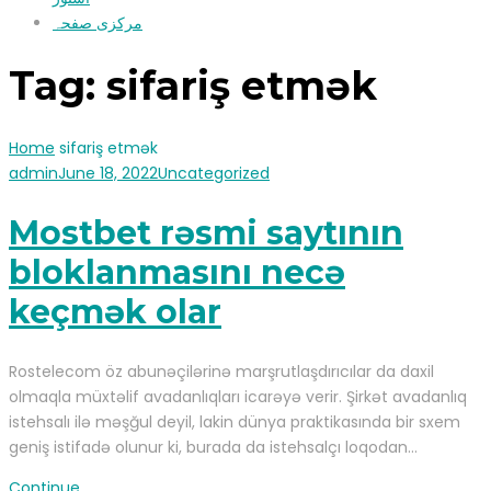
مرکزی صفحہ
Tag:
sifariş etmək
Home
sifariş etmək
admin
June 18, 2022
Uncategorized
Mostbet rəsmi saytının
bloklanmasını necə
keçmək olar
Rostelecom öz abunəçilərinə marşrutlaşdırıcılar da daxil
olmaqla müxtəlif avadanlıqları icarəyə verir. Şirkət avadanlıq
istehsalı ilə məşğul deyil, lakin dünya praktikasında bir sxem
geniş istifadə olunur ki, burada da istehsalçı loqodan…
Continue