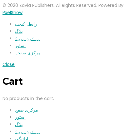
© 2020 Zavia Publishers. All Rights Reserved. Powered By
PxelShow
رابطہ کیجیۓ
بلاگ
ہم کون ہیں؟
اسٹور
مرکزی صفحہ
Close
Cart
No products in the cart.
مرکزی صفح
اسٹور
بلاگ
ہم کون ہیں؟
ادائیگی