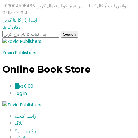
واٹس ایپ / کال کے لیے اس نمبر کو استعمال کریں 03004505466 |
03114441614
اپنے آرڈر کا پتا کریں
دکان کا پتا
Zavia Publishers
Online Book Store
₨
0.00
0
Log in
رابطہ کیجیۓ
بلاگ
ہم کون ہیں؟
اسٹور