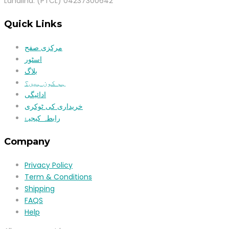
Landlind: (PTCL) 04237300642
Quick Links
مرکزی صفح
اسٹور
بلاگ
ہم کون ہیں؟
ادائیگی
خریداری کی ٹوکری
رابطہ کیجیۓ
Company
Privacy Policy
Term & Conditions
Shipping
FAQS
Help