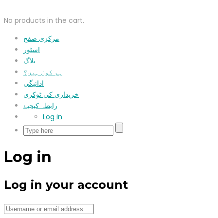
No products in the cart.
مرکزی صفح
اسٹور
بلاگ
ہم کون ہیں؟
ادائیگی
خریداری کی ٹوکری
رابطہ کیجیۓ
Log in
Log in
Log in your account