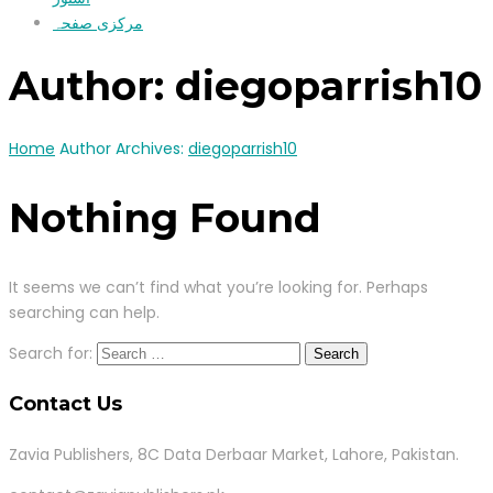
مرکزی صفحہ
Author:
diegoparrish10
Home
Author Archives:
diegoparrish10
Nothing Found
It seems we can’t find what you’re looking for. Perhaps
searching can help.
Search for:
Contact Us
Zavia Publishers, 8C Data Derbaar Market, Lahore, Pakistan.