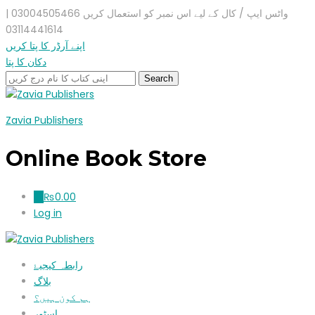
واٹس ایپ / کال کے لیے اس نمبر کو استعمال کریں 03004505466 |
03114441614
اپنے آرڈر کا پتا کریں
دکان کا پتا
Zavia Publishers
Online Book Store
₨
0.00
0
Log in
رابطہ کیجیۓ
بلاگ
ہم کون ہیں؟
اسٹور