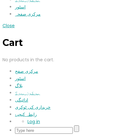
اسٹور
مرکزی صفحہ
Close
Cart
No products in the cart.
مرکزی صفح
اسٹور
بلاگ
ہم کون ہیں؟
ادائیگی
خریداری کی ٹوکری
رابطہ کیجیۓ
Log in