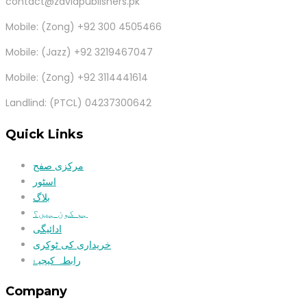
contact@zaviapublishers.pk
Mobile: (Zong) +92 300 4505466
Mobile: (Jazz) +92 3219467047
Mobile: (Zong) +92 3114441614
Landlind: (PTCL) 04237300642
Quick Links
مرکزی صفح
اسٹور
بلاگ
ہم کون ہیں؟
ادائیگی
خریداری کی ٹوکری
رابطہ کیجیۓ
Company