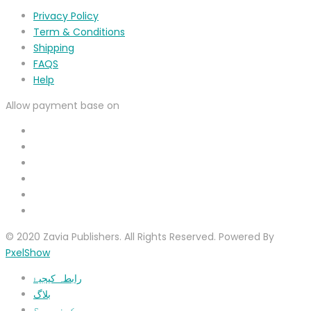
Privacy Policy
Term & Conditions
Shipping
FAQS
Help
Allow payment base on
© 2020 Zavia Publishers. All Rights Reserved. Powered By
PxelShow
رابطہ کیجیۓ
بلاگ
ہم کون ہیں؟