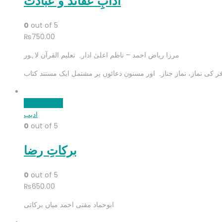
آدابِ عقائد و عبادت
0
out of 5
₨
750.00
مرزا ریاض احمد – ناظم اعلیٰ ادارہ تعلیم القرآن لاہور
ر کی نماز، نماز جنازہ اور مسنون دعائوں پر مشتمل ایک مستند کتاب
Add to cart
ادیب
0
out of 5
برکاتِ رضا
0
out of 5
₨
650.00
ابوحماد مفتی احمد میاں برکاتی