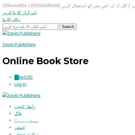
ال کے لیے اس نمبر کو استعمال کریں 03004505466 | 03114441614
اپنے آرڈر کا پتا کریں
دکان کا پتا
Zavia Publishers
Online Book Store
₨
0.00
0
Log in
رابطہ کیجیۓ
بلاگ
ہم کون ہیں؟
اسٹور
مرکزی صفحہ