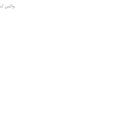
واٹس ایپ / ک