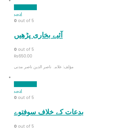
Add to cart
ادیب
0
out of 5
آئیے بخاری پڑھیں
0
out of 5
₨
650.00
مؤلف: علامہ ناصر الدین ناصر مدنی
Add to cart
ادیب
0
out of 5
بدعات کے خلاف سوفتوے
0
out of 5