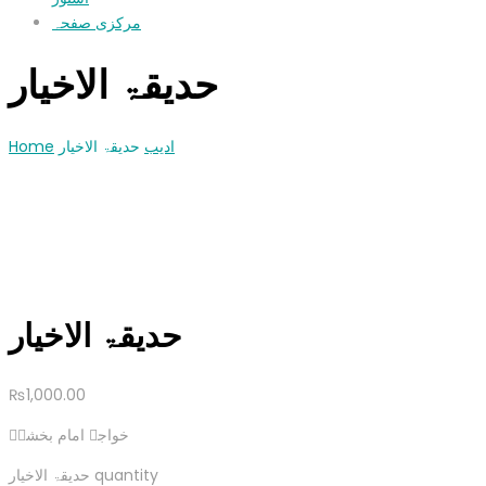
مرکزی صفحہ
حدیقۃ الاخیار
Home
حدیقۃ الاخیار
ادیب
حدیقۃ الاخیار
₨
1,000.00
خواجہ امام بخشںؓ
حدیقۃ الاخیار quantity