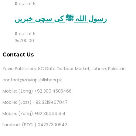
0
out of 5
رسول اللہ ﷺ کی سچی خبریں
0
out of 5
₨
700.00
Contact Us
Zavia Publishers, 8C Data Derbaar Market, Lahore, Pakistan.
contact@zaviapublishers.pk
Mobile: (Zong) +92 300 4505466
Mobile: (Jazz) +92 3219467047
Mobile: (Zong) +92 3114441614
Landlind: (PTCL) 04237300642