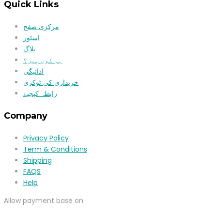
Quick Links
مرکزی صفح
اسٹور
بلاگ
ہم کون ہیں؟
ادائیگی
خریداری کی ٹوکری
رابطہ کیجیۓ
Company
Privacy Policy
Term & Conditions
Shipping
FAQS
Help
Allow payment base on