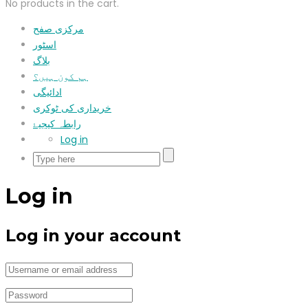
No products in the cart.
مرکزی صفح
اسٹور
بلاگ
ہم کون ہیں؟
ادائیگی
خریداری کی ٹوکری
رابطہ کیجیۓ
Log in
Log in
Log in your account