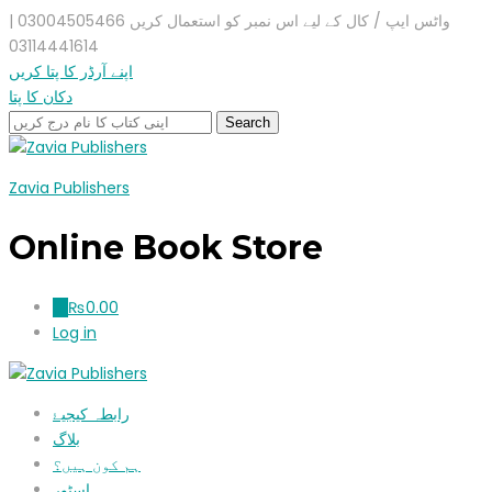
واٹس ایپ / کال کے لیے اس نمبر کو استعمال کریں 03004505466 |
03114441614
اپنے آرڈر کا پتا کریں
دکان کا پتا
Zavia Publishers
Online Book Store
₨
0.00
0
Log in
رابطہ کیجیۓ
بلاگ
ہم کون ہیں؟
اسٹور