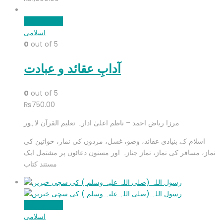
Add to cart
اسلامی
0
out of 5
آدابِ عقائد و عبادت
0
out of 5
₨
750.00
مرزا ریاض احمد – ناظم اعلیٰ ادارہ تعلیم القرآن لاہور
اسلام کے بنیادی عقائد، وضو، غسل، مردوں کی نماز، خواتین کی
نماز، مسافر کی نماز، نماز جنازہ اور مسنون دعائوں پر مشتمل ایک
مستند کتاب
Add to cart
اسلامی