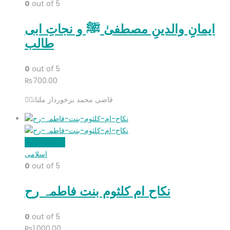
0
out of 5
ایمانِ والدینِ مصطفیٰ ﷺ و نجاتِ ابی
طالب
0
out of 5
₨
700.00
قاضی محمد برخوردار ملتانیؒ
Add to cart
اسلامی
0
out of 5
نکاح ام کلثوم بنت فاطمہ رح
0
out of 5
₨
1,000.00