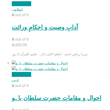
Add to cart
اسلامی
0
out of 5
آدابِ وصیت و احکامِ وراثت
0
out of 5
₨
250.00
مرزا ریاض احمد -ناظم اعلیٰ ادارہ تعلیم القرآن لاہور
Add to cart
ادیب
0
out of 5
احوال و مقامات حضرت سلطان باہو