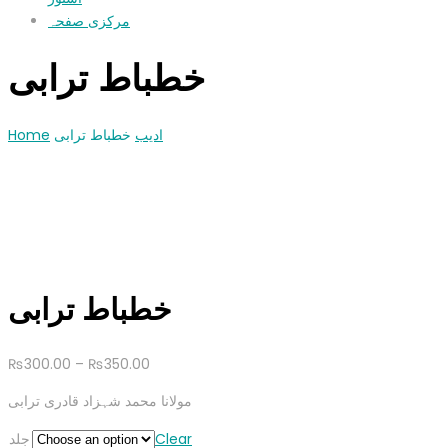
مرکزی صفحہ
خطباط ترابی
Home
خطباط ترابی
ادیب
خطباط ترابی
₨
300.00
–
₨
350.00
مولانا محمد شہزاد قادری ترابی
جلد
Clear