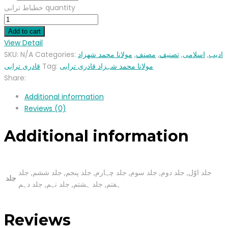
خطباط ترابی quantity
Add to cart
View Detail
SKU:
N/A
Categories:
مولانا محمد شھزاد
,
مصنف
,
تصنیف
,
اسلامی
,
ادیب
قادری ترابی
Tag:
مولانا محمد شہزاد قادری ترابی
Share:
Additional information
Reviews (0)
Additional information
جلد اوّل, جلد دوم, جلد سوم, جلد چہارم, جلد پنجم, جلد ششم, جلد
جلد
ہفتم, جلد ہشتم, جلد نہم, جلد دہم
Reviews