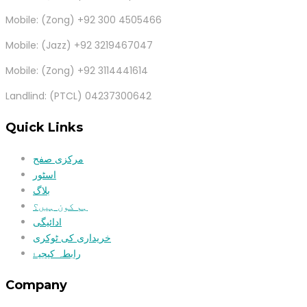
Mobile: (Zong) +92 300 4505466
Mobile: (Jazz) +92 3219467047
Mobile: (Zong) +92 3114441614
Landlind: (PTCL) 04237300642
Quick Links
مرکزی صفح
اسٹور
بلاگ
ہم کون ہیں؟
ادائیگی
خریداری کی ٹوکری
رابطہ کیجیۓ
Company