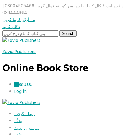
واٹس ایپ / کال کے لیے اس نمبر کو استعمال کریں 03004505466 |
03114441614
اپنے آرڈر کا پتا کریں
دکان کا پتا
Zavia Publishers
Online Book Store
₨
0.00
0
Log in
رابطہ کیجیۓ
بلاگ
ہم کون ہیں؟
اسٹور