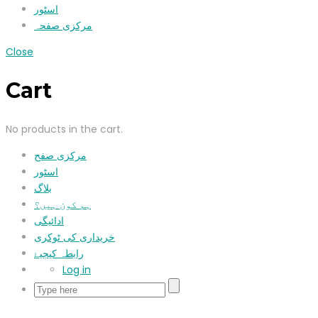
اسٹور
مرکزی صفحہ
Close
Cart
No products in the cart.
مرکزی صفح
اسٹور
بلاگ
ہم کون ہیں؟
ادائیگی
خریداری کی ٹوکری
رابطہ کیجیۓ
Log in