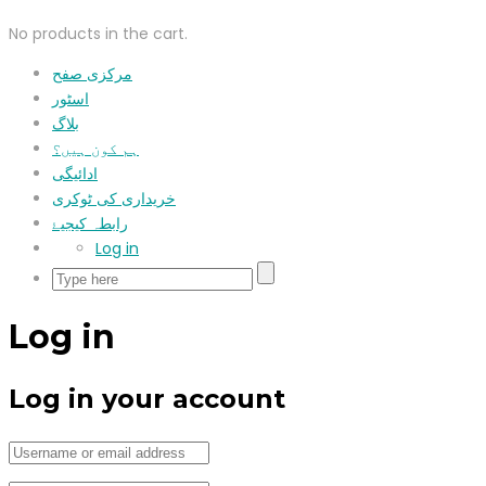
No products in the cart.
مرکزی صفح
اسٹور
بلاگ
ہم کون ہیں؟
ادائیگی
خریداری کی ٹوکری
رابطہ کیجیۓ
Log in
Log in
Log in your account