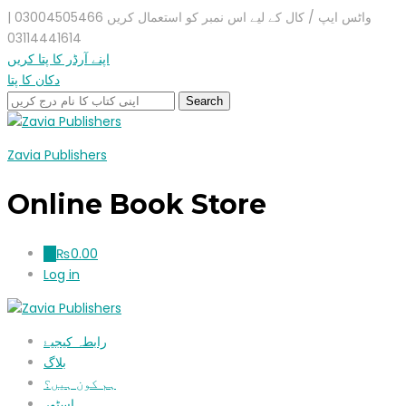
واٹس ایپ / کال کے لیے اس نمبر کو استعمال کریں 03004505466 |
03114441614
اپنے آرڈر کا پتا کریں
دکان کا پتا
Zavia Publishers
Online Book Store
₨
0.00
0
Log in
رابطہ کیجیۓ
بلاگ
ہم کون ہیں؟
اسٹور