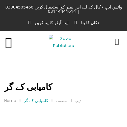
واٹس ایپ / کال کے لیے اس نمبر کو استعمال کریں 03004505466
| 03114441614
دکان کا پتا
اپنے آرڈر کا پتا کریں
کامیابی کے گر
کامیابی کے گر
Home
مصنف
ادیب