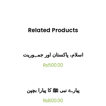
Related Products
اسلام، پاکستان اور جمہوریت
₨
500.00
پیارے نبی ﷺ کا پیارا بچپن
₨
800.00