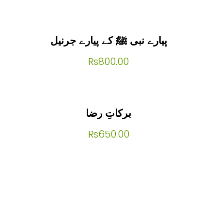
پیارے نبی ﷺ کے پیارے جرنیل
₨
800.00
برکاتِ رضا
₨
650.00