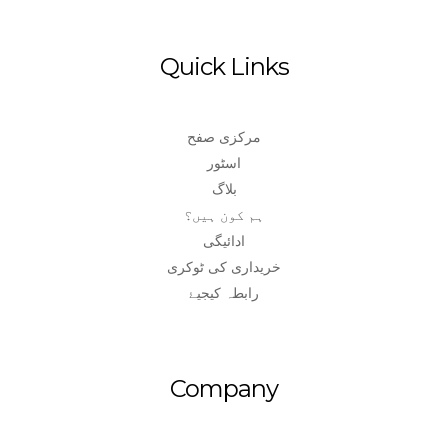
Quick Links
مرکزی صفح
اسٹور
بلاگ
ہم کون ہیں؟
ادائیگی
خریداری کی ٹوکری
رابطہ کیجیۓ
Company