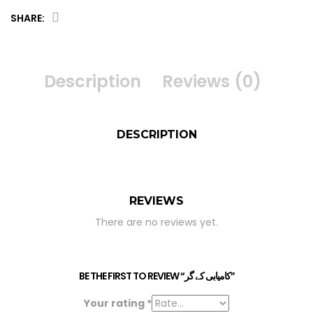
SHARE:
کامیابی
کے
گر
Description
Reviews (0)
quantity
DESCRIPTION
REVIEWS
There are no reviews yet.
BE THE FIRST TO REVIEW “کامیابی کے گر”
Your rating
*