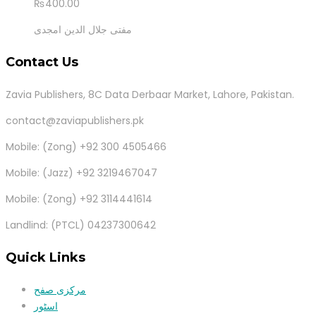
₨
400.00
مفتی جلال الدین امجدی
Contact Us
Zavia Publishers, 8C Data Derbaar Market, Lahore, Pakistan.
contact@zaviapublishers.pk
Mobile: (Zong) +92 300 4505466
Mobile: (Jazz) +92 3219467047
Mobile: (Zong) +92 3114441614
Landlind: (PTCL) 04237300642
Quick Links
مرکزی صفح
اسٹور