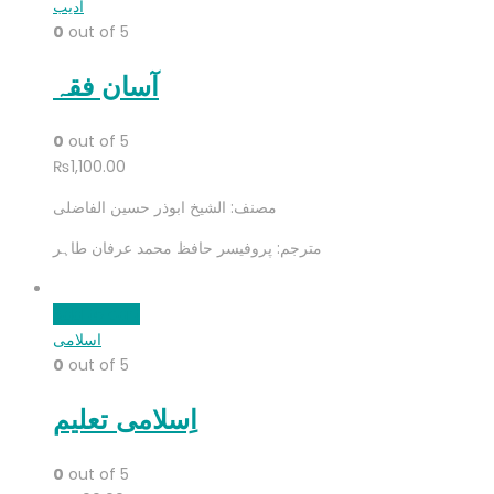
ادیب
0
out of 5
آسان فقہ
0
out of 5
₨
1,100.00
مصنف: الشیخ ابوذر حسین الفاضلی
مترجم: پروفیسر حافظ محمد عرفان طاہر
Add to cart
اسلامی
0
out of 5
اِسلامی تعلیم
0
out of 5