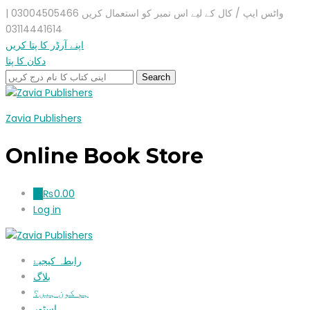
واٹس ایپ / کال کے لیے اس نمبر کو استعمال کریں 03004505466 |
03114441614
اپنے آرڈر کا پتا کریں
دکان کا پتا
Zavia Publishers
Online Book Store
₨
0.00
0
Log in
رابطہ کیجیۓ
بلاگ
ہم کون ہیں؟
اسٹور